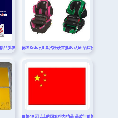
指品质农业——专访云图控股副总裁阚夕国
德国Kiddy儿童汽座获首批3C认证 品质标杆重塑行业
价格40元以上的国旗得力精品 品质与价格如实告诉你