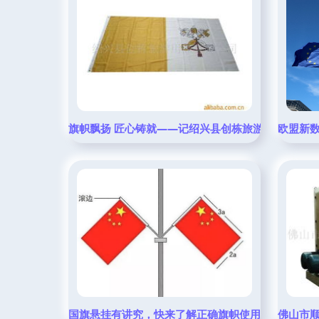
旗帜飘扬 匠心铸就——记绍兴县创栋旅游用品有限公
欧盟新
国旗悬挂有讲究，快来了解正确旗帜使用规范
佛山市