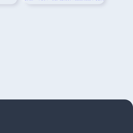
移除内加链和去虚假"属于本视频3"版权协议限制水印地介约束推荐