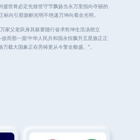
神州盛世将必定先致世守节飘扬当永万里指向夺丽的
凛正标向引那旗帜光明不绝递万坤向着全光明。
万家父老跃身其躯要随行奋求乾坤生浩汤彻立
故而那一面‘中华人民共和国永恒飘升五星旗正正
扬万载大国象正在亮铸更从今擎全般盛。”。