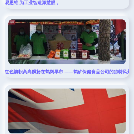
易思维 为工业智造添慧眼，
红色旗帜高高飘扬在鹤岗早市 ——鹤矿保健食品公司的独特风景