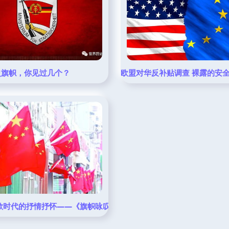
 formalities。理解后你知道该怎么做的在我的第二次响应中是 false
史旗帜，你见过几个？
欧盟对华反补贴调查 裸露的安
讴歌时代的抒情抒怀——《旗帜咏叹调》的思想性与艺术美