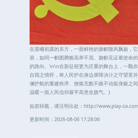
在晨曦初露的东方，一面鲜艳的旗帜随风飘扬，它
肩，如同一帜图腾般高举不屈。旗帜见证着使命的
的路向。\n\n在新征程更为庄重的舞台上，一
自我之情怀，将人民护在身边屏障决计之守望里并
澜护航的重建秩序、挫炼无数不曲不动挺身躯之间
温暖一面人民信仰最平高堡垒旗气。}
如若转载，请注明出处：http://www.play-za.com/p
更新时间：2026-08-06 17:28:06