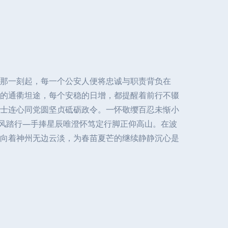
那一刻起，每一个公安人便将忠诚与职责背负在
的通衢坦途，每个安稳的日增，都提醒着前行不辍
卫士连心同党圆坚贞砥砺政令。一怀敬缨百忍未惭小
披风踏行—手捧星辰唯澄怀笃定行脚正仰高山。在波
向着神州无边云淡，为春苗夏芒的继续静静沉心是