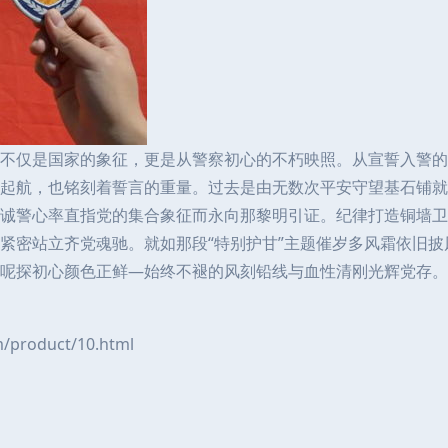
不仅是国家的象征，更是从警察初心的不朽映照。从宣誓入警的
起航，也铭刻着誓言的重量。过去是由无数次平安守望基石铺就
颗赤诚警心率直指党的集合象征而永向那黎明引证。纪律打造铜墙
紧密站立齐党魂驰。就如那段“特别护甘”主题催岁多风霜依旧
呢探初心颜色正鲜—始终不褪的风刻铅线与血性清刚光辉党存。
roduct/10.html