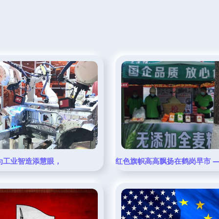
为工业智造添慧眼，
红色旗帜高高飘扬在鹤岗早市 